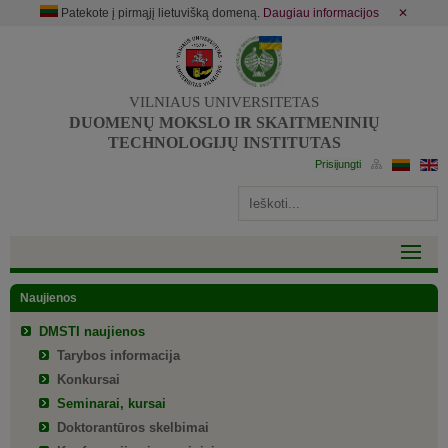
Patekote į pirmąjį lietuvišką domeną.
Daugiau informacijos
✕
VILNIAUS UNIVERSITETAS
DUOMENŲ MOKSLO IR SKAITMENINIŲ
TECHNOLOGIJŲ INSTITUTAS
Naujienos
DMSTI naujienos
Tarybos informacija
Konkursai
Seminarai, kursai
Doktorantūros skelbimai