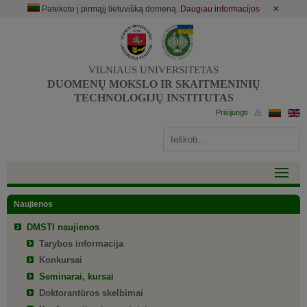
Patekote į pirmąjį lietuvišką domeną.
Daugiau informacijos
✕
VILNIAUS UNIVERSITETAS
DUOMENŲ MOKSLO IR SKAITMENINIŲ
TECHNOLOGIJŲ INSTITUTAS
Naujienos
DMSTI naujienos
Tarybos informacija
Konkursai
Seminarai, kursai
Doktorantūros skelbimai