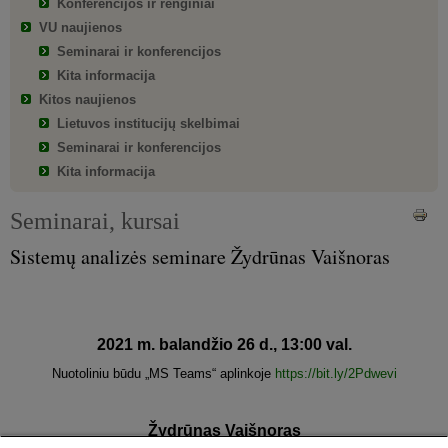
Konferencijos ir renginiai
VU naujienos
Seminarai ir konferencijos
Kita informacija
Kitos naujienos
Lietuvos institucijų skelbimai
Seminarai ir konferencijos
Kita informacija
Seminarai, kursai
Sistemų analizės seminare Žydrūnas Vaišnoras
2021 m. balandžio 26 d., 13:00 val.
Nuotoliniu būdu „MS Teams“ aplinkoje
https://bit.ly/2Pdwevi
Žydrūnas Vaišnoras