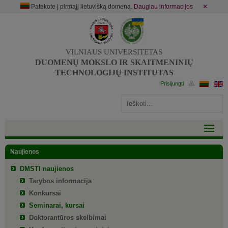
Patekote į pirmąjį lietuvišką domeną.
Daugiau informacijos
✕
VILNIAUS UNIVERSITETAS
DUOMENŲ MOKSLO IR SKAITMENINIŲ
TECHNOLOGIJŲ INSTITUTAS
Naujienos
DMSTI naujienos
Tarybos informacija
Konkursai
Seminarai, kursai
Doktorantūros skelbimai