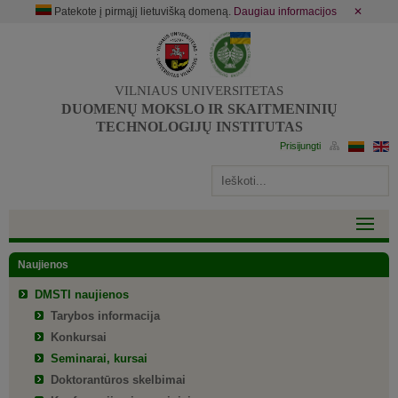
Patekote į pirmąjį lietuvišką domeną.
Daugiau informacijos
✕
VILNIAUS UNIVERSITETAS
DUOMENŲ MOKSLO IR SKAITMENINIŲ
TECHNOLOGIJŲ INSTITUTAS
Naujienos
DMSTI naujienos
Tarybos informacija
Konkursai
Seminarai, kursai
Doktorantūros skelbimai