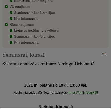
Konferencijos ir renginiai
VU naujienos
Seminarai ir konferencijos
Kita informacija
Kitos naujienos
Lietuvos institucijų skelbimai
Seminarai ir konferencijos
Kita informacija
Seminarai, kursai
Sistemų analizės seminare Neringa Urbonaitė
2021 m. balandžio 19 d., 13:00 val.
Nuotoliniu būdu „MS Teams“ aplinkoje
https://bit.ly/3dgjk98
Neringa Urbonaitė