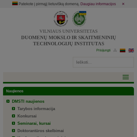
Patekote į pirmąjį lietuvišką domeną.
Daugiau informacijos
✕
VILNIAUS UNIVERSITETAS
DUOMENŲ MOKSLO IR SKAITMENINIŲ
TECHNOLOGIJŲ INSTITUTAS
Naujienos
DMSTI naujienos
Tarybos informacija
Konkursai
Seminarai, kursai
Doktorantūros skelbimai