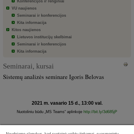
Konferencijos ir renginiai
VU naujienos
Seminarai ir konferencijos
Kita informacija
Kitos naujienos
Lietuvos institucijų skelbimai
Seminarai ir konferencijos
Kita informacija
Seminarai, kursai
Sistemų analizės seminare Igoris Belovas
2021 m. vasario 15 d., 13:00 val.
Nuotoliniu būdu „MS Teams“ aplinkoje
http://bit.ly/3d685jP
Igoris Belovas
Naudojame slapukus, kad svetainė veiktų tinkamai, suasmenintų