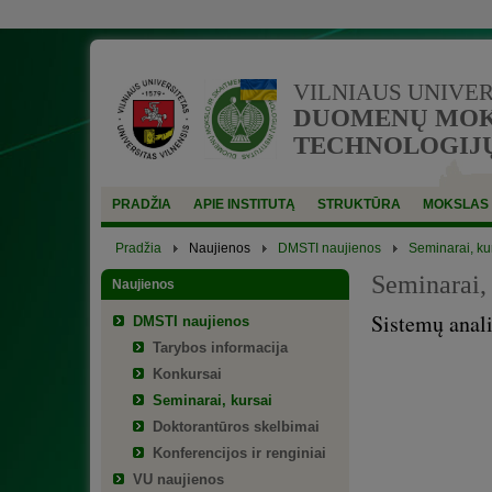
VILNIAUS UNIVE
DUOMENŲ MOKS
TECHNOLOGIJŲ
PRADŽIA
APIE INSTITUTĄ
STRUKTŪRA
MOKSLAS
Pradžia
Naujienos
DMSTI naujienos
Seminarai, ku
Seminarai, 
Naujienos
Sistemų anali
DMSTI naujienos
Tarybos informacija
Konkursai
Seminarai, kursai
Doktorantūros skelbimai
Konferencijos ir renginiai
VU naujienos