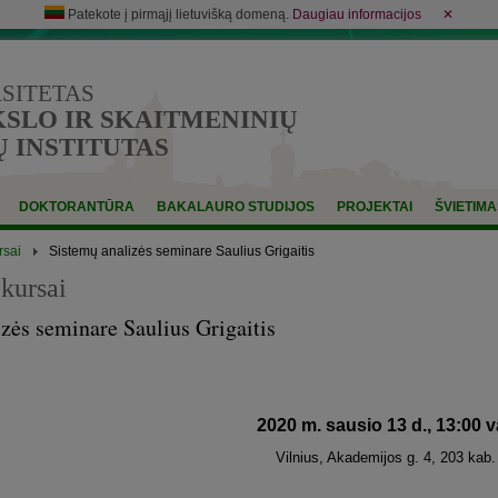
Patekote į pirmąjį lietuvišką domeną.
Daugiau informacijos
✕
RSITETAS
LO IR SKAITMENINIŲ
 INSTITUTAS
DOKTORANTŪRA
BAKALAURO STUDIJOS
PROJEKTAI
ŠVIETIMA
rsai
Sistemų analizės seminare Saulius Grigaitis
kursai
zės seminare Saulius Grigaitis
2020 m. sausio 13 d., 13:00 v
Vilnius, Akademijos g. 4, 203 kab.