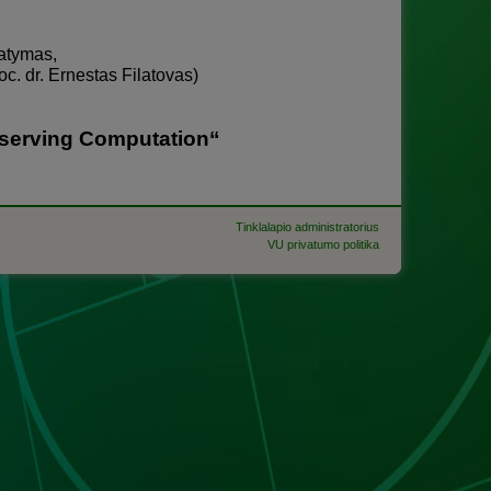
tatymas,
c. dr. Ernestas Filatovas)
eserving Computation“
Tinklalapio administratorius
VU privatumo politika