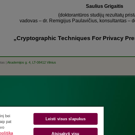
Saulius Grigaitis
(doktorantūros studijų rezultatų pris
vadovas – dr. Remigijus Paulavičius, konsultantas – do
„Cryptographic Techniques For Privacy Pr
utas |
Akademijos g. 4, LT-08412 Vilnius
nį bei
Leisti visus slapukus
aip pat
avo
olitika
Atsisakyti visų