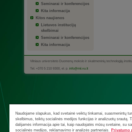
Seminarai ir konferencijos
Kita informacija
Kitos naujienos
Lietuvos institucijų
skelbimai
Seminarai ir konferencijos
Kita informacija
Vilniaus universiteto Duomenų mokslo ir skaitmeninių technologijų instit
Tel. +370 5 210 9300, el. p.
info@mii.vu.lt
Naudojame slapukus, kad svetainė veiktų tinkamai, suasmenintų turi
skelbimus, teiktų socialinės medijos funkcijas ir analizuotų srautą. T
dalijamės informacija apie tai, kaip naudojatės mūsų svetaine, su s
socialinės medijos, reklamavimo ir analizės partneriais.
Privatumo p