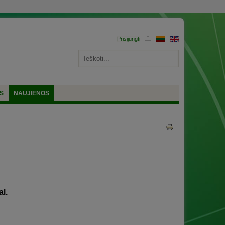
S
NAUJIENOS
al.