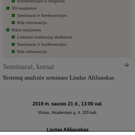
Konferencijos ir renginiai
VU naujienos
Seminarai ir konferencijos
Kita informacija
Kitos naujienos
Lietuvos institucijų skelbimai
Seminarai ir konferencijos
Kita informacija
Seminarai, kursai
Sistemų analizės seminare Liudas Ališauskas
2019 m. sausio
21
d., 13:00 val.
Vilnius, Akademijos g. 4, 203 kab.
Liudas Ališauskas