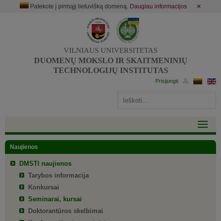
Patekote į pirmąjį lietuvišką domeną.
Daugiau informacijos
✕
VILNIAUS UNIVERSITETAS
DUOMENŲ MOKSLO IR SKAITMENINIŲ
TECHNOLOGIJŲ INSTITUTAS
Naujienos
DMSTI naujienos
Tarybos informacija
Konkursai
Seminarai, kursai
Doktorantūros skelbimai