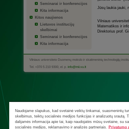
Seminarai ir konferencijos
Jūsų laukia jauki, 
Kita informacija
Kitos naujienos
Vilniaus universite
Lietuvos institucijų
Matematikos ir info
skelbimai
Direktorius prof. 
Seminarai ir konferencijos
Kita informacija
Vilniaus universiteto Duomenų mokslo ir skaitmeninių technologijų instit
Tel. +370 5 210 9300, el. p.
info@mii.vu.lt
Naudojame slapukus, kad svetainė veiktų tinkamai, suasmenintų turi
skelbimus, teiktų socialinės medijos funkcijas ir analizuotų srautą. T
dalijamės informacija apie tai, kaip naudojatės mūsų svetaine, su s
socialinės medijos, reklamavimo ir analizės partneriais.
Privatumo p