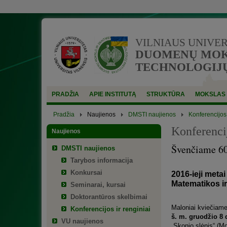
VILNIAUS UNIVE
DUOMENŲ MOKS
TECHNOLOGIJŲ
PRADŽIA
APIE INSTITUTĄ
STRUKTŪRA
MOKSLAS
Pradžia
Naujienos
DMSTI naujienos
Konferencijos 
Konferencij
Naujienos
Švenčiame 60
DMSTI naujienos
Tarybos informacija
Konkursai
2016-ieji metai 
Matematikos ir
Seminarai, kursai
Doktorantūros skelbimai
Maloniai kviečiame
Konferencijos ir renginiai
š. m. gruodžio 8 d
VU naujienos
„Skonio slėnis“ (Mo