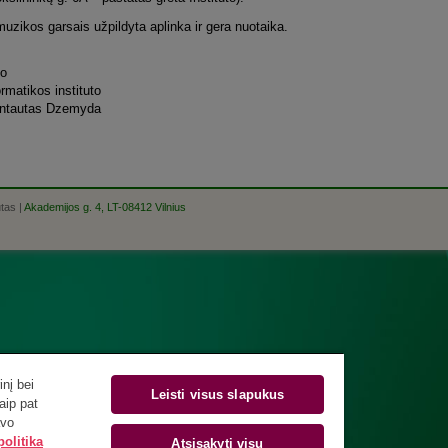
muzikos garsais užpildyta aplinka ir gera nuotaika.
to
rmatikos instituto
Gintautas Dzemyda
utas |
Akademijos g. 4, LT-08412 Vilnius
nį bei
Leisti visus slapukus
aip pat
avo
olitika
Atsisakyti visų