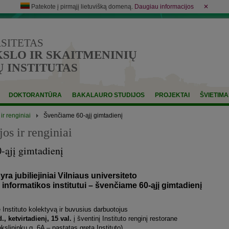
Patekote į pirmąjį lietuvišką domeną.
Daugiau informacijos
✕
RSITETAS
LO IR SKAITMENINIŲ
 INSTITUTAS
DOKTORANTŪRA
BAKALAURO STUDIJOS
PROJEKTAI
ŠVIETIMA
ir renginiai
Švenčiame 60-ąjį gimtadienį
os ir renginiai
-ąjį gimtadienį
yra jubiliejiniai Vilniaus universiteto
 informatikos institutui – švenčiame 60-ąjį gimtadienį
 Instituto kolektyvą ir buvusius darbuotojus
., ketvirtadienį, 15 val.
į šventinį Instituto renginį restorane
kslininkų g. 6A – pastatas greta Instituto).