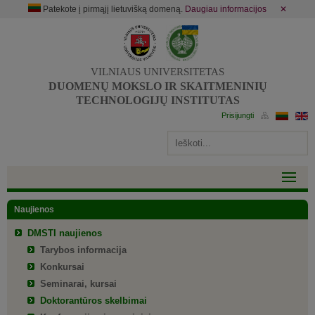
Patekote į pirmąjį lietuvišką domeną.
Daugiau informacijos
✕
VILNIAUS UNIVERSITETAS
DUOMENŲ MOKSLO IR SKAITMENINIŲ
TECHNOLOGIJŲ INSTITUTAS
Naujienos
DMSTI naujienos
Tarybos informacija
Konkursai
Seminarai, kursai
Doktorantūros skelbimai