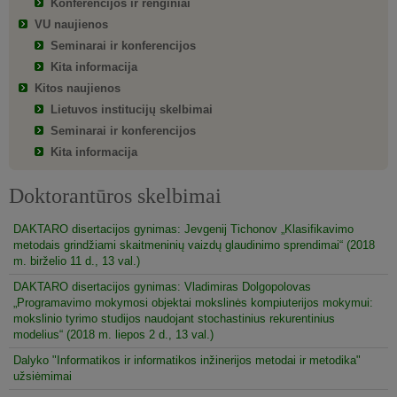
Konferencijos ir renginiai
VU naujienos
Seminarai ir konferencijos
Kita informacija
Kitos naujienos
Lietuvos institucijų skelbimai
Seminarai ir konferencijos
Kita informacija
Doktorantūros skelbimai
DAKTARO disertacijos gynimas: Jevgenij Tichonov „Klasifikavimo
metodais grindžiami skaitmeninių vaizdų glaudinimo sprendimai“ (2018
m. birželio 11 d., 13 val.)
DAKTARO disertacijos gynimas: Vladimiras Dolgopolovas
„Programavimo mokymosi objektai mokslinės kompiuterijos mokymui:
mokslinio tyrimo studijos naudojant stochastinius rekurentinius
modelius“ (2018 m. liepos 2 d., 13 val.)
Dalyko "Informatikos ir informatikos inžinerijos metodai ir metodika"
užsiėmimai