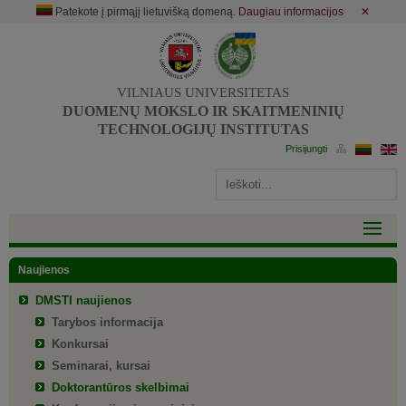
Patekote į pirmąjį lietuvišką domeną.
Daugiau informacijos
✕
VILNIAUS UNIVERSITETAS
DUOMENŲ MOKSLO IR SKAITMENINIŲ
TECHNOLOGIJŲ INSTITUTAS
Naujienos
DMSTI naujienos
Tarybos informacija
Konkursai
Seminarai, kursai
Doktorantūros skelbimai