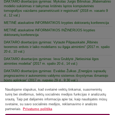
DAKTARO disertacijos gynimas: Mykolas Jurgis Bilinskas „Matematinio
modelio sukūrimas ir taikymas krūtinės ląstos kompiuterinės
tomografijos vaizdams parametrizuoti ir registruoti“ (2018 m. vasario 9
d., 12 val.)
METINĖ ataskaitinė INFORMATIKOS krypties doktorantų konferencija
METINĖ ataskaitinė INFORMATIKOS INŽINERIJOS krypties
doktorantų konferencija
DAKTARO disertacijos gynimas: Vytautė Pilipauskaitė „Ribinės
teoremos erdvės ir laiko modeliams su ilgąja atmintimi“ (2017 m. spalio
20 d., 10 val.)
DAKTARO disertacijos gynimas: Ieva Grublytė „Netiesiniai ilgos
atminties modeliai“ (2017 m. spalio 20 d., 14 val.)
DAKTARO disertacijos gynimas: Evaldas Žulkas „Energijos sąnaudų
prognozavimo ir autonominio valdymo sistemos išvystymas išmaniojo
būsto aplinkoje“ (2017 m. rugsėjo 29 d., 9:30 val.)
DAKTARO disertacijos gynimas: Edgaras Artemčiukas „Hibridinis
Naudojame slapukus, kad svetainė veiktų tinkamai, suasmenintų
objektų sekimo metodas papildytos realybės sistemose naudojant
turinį bei skelbimus, teiktų socialinės medijos funkcijas ir analizuotų
Kalmano filtrą“ (2017 m. rugsėjo 29 d., 13:00 val.)
srautą. Taip pat dalijamės informacija apie tai, kaip naudojatės mūsų
svetaine, su savo socialinės medijos, reklamavimo ir analizės
partneriais.
Privatumo politika
2
3
...
5
6
7
8
9
...
11
Puslapis 9 iš 11