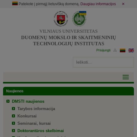
Patekote į pirmąjį lietuvišką domeną.
Daugiau informacijos
✕
VILNIAUS UNIVERSITETAS
DUOMENŲ MOKSLO IR SKAITMENINIŲ
TECHNOLOGIJŲ INSTITUTAS
Naujienos
DMSTI naujienos
Tarybos informacija
Konkursai
Seminarai, kursai
Doktorantūros skelbimai