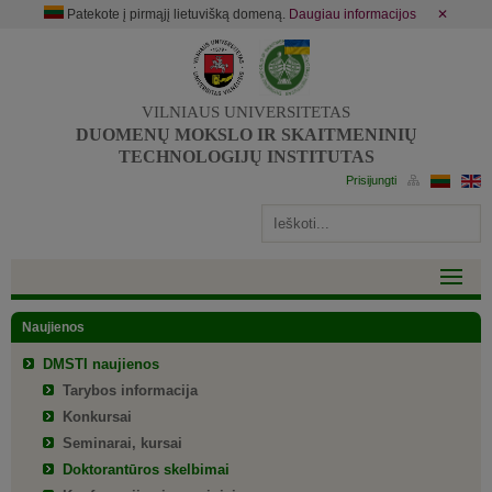
Patekote į pirmąjį lietuvišką domeną.
Daugiau informacijos
✕
VILNIAUS UNIVERSITETAS
DUOMENŲ MOKSLO IR SKAITMENINIŲ
TECHNOLOGIJŲ INSTITUTAS
Naujienos
DMSTI naujienos
Tarybos informacija
Konkursai
Seminarai, kursai
Doktorantūros skelbimai