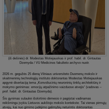
(iš dešinės) dr. Modestas Motiejauskas ir prof. habil. dr. Gintautas
Dzemyda / VU Medicinos fakulteto archyvo nuotr.
2026 m. gegužės 25 dieną Vilniaus universiteto Duomenų mokslo ir
skaitmeninių technologijų instituto doktorantas Modestas Motiejauskas
apgynė disertaciją tema „Konvoliucinių neuroninių tinklų architektūrų ir
mokymo gerinimas: emocijų atpažinimo vaizduose atvejis“ (vadovas –
prof. habil. dr. Gintautas Dzemyda).
Šis gynimas sulaukė išskirtinio dėmesio ir pagrįstai vadinamas
reikšmingu įvykiu Lietuvos aukštojo mokslo kontekste. Tai vienas pirmųjų
atvejų, kai nuo gimimo judėjimo galimybių neturintis doktorantas