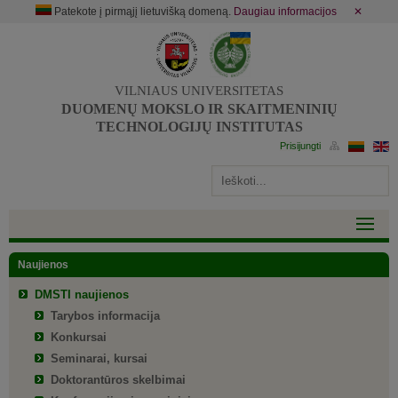
Patekote į pirmąjį lietuvišką domeną.
Daugiau informacijos
✕
VILNIAUS UNIVERSITETAS
DUOMENŲ MOKSLO IR SKAITMENINIŲ
TECHNOLOGIJŲ INSTITUTAS
Naujienos
DMSTI naujienos
Tarybos informacija
Konkursai
Seminarai, kursai
Doktorantūros skelbimai