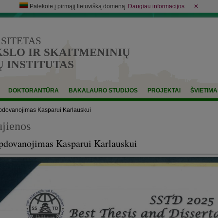
Patekote į pirmąjį lietuvišką domeną.
Daugiau informacijos
✕
RSITETAS
LO IR SKAITMENINIŲ
 INSTITUTAS
DOKTORANTŪRA
BAKALAURO STUDIJOS
PROJEKTAI
ŠVIETIMA
dovanojimas Kasparui Karlauskui
jienos
dovanojimas Kasparui Karlauskui