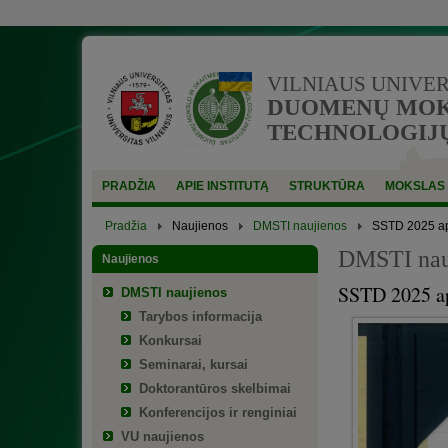
VILNIAUS UNIVE
DUOMENŲ MOKS
TECHNOLOGIJŲ
PRADŽIA
APIE INSTITUTĄ
STRUKTŪRA
MOKSLAS
Pradžia
Naujienos
DMSTI naujienos
SSTD 2025 ap
DMSTI nau
Naujienos
SSTD 2025 ap
DMSTI naujienos
Tarybos informacija
Konkursai
Seminarai, kursai
Doktorantūros skelbimai
Konferencijos ir renginiai
VU naujienos