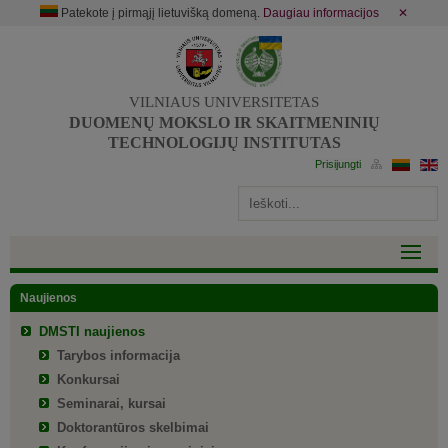
Patekote į pirmąjį lietuvišką domeną.
Daugiau informacijos
✕
VILNIAUS UNIVERSITETAS
DUOMENŲ MOKSLO IR SKAITMENINIŲ
TECHNOLOGIJŲ INSTITUTAS
Naujienos
DMSTI naujienos
Tarybos informacija
Konkursai
Seminarai, kursai
Doktorantūros skelbimai