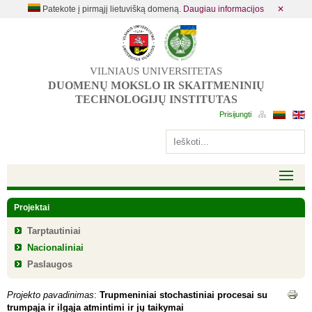
Patekote į pirmąjį lietuvišką domeną.
Daugiau informacijos
✕
VILNIAUS UNIVERSITETAS
DUOMENŲ MOKSLO IR SKAITMENINIŲ
TECHNOLOGIJŲ INSTITUTAS
Projektai
Tarptautiniai
Nacionaliniai
Paslaugos
Projekto pavadinimas
:
Trupmeniniai stochastiniai procesai su
trumpąja ir ilgąja atmintimi ir jų taikymai