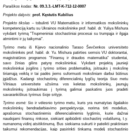
Paraiškos kodas
:
Nr. 09.3.3.-LMT-K-712-12-0007
Projekto dalyvis
:
prof. Kęstutis Kubilius
Projekto tikslas
– tobulinti VU Matematikos ir informatikos mokslininkų
kompetenciją kartu su Ukrainos mokslininke prof. habil. dr. Yuliya Mishura
vykdant tyrimą "Trupmeniniai stochastiniai procesai su trumpąja ir ilgąja
atmintimi ir jų taikymai".
Tyrimo metu iš Kijevo nacionalinio Taraso Ševčenkos universiteto
mokslininkės prof. habil. dr. Yu. Mishura patirties semsis VU doktorantai,
magistratūros programos "Finansų ir draudos matematika" studentai,
savo žinias gilins patyrę mokslininkai. Vykdant projektą jaunieji
mokslininkai įsigilins į tyrimo srities problematiką, įsitrauks į mokslinę
tiriamąją veiklą ir tai padės jiems suformuoti moksliniam darbui būtinus
įgūdžius. Kadangi stochastinių diferencialinių lygčių teorija šiuo metu
Vilniaus universitete užsiima vos keletas mokslininkų, jaunųjų
mokslininkų įsitraukimas į tyrimą galimai paskatins juos pradėti
savarankiškus tyrimus šioje srityje.
Tyrimo esmė:
šio ir vėlesnio tyrimo metu, kuris yra numatytas ilgalaikio
mokslininkų bendradarbiavimo perspektyvoje, norima tirti modelius,
aprašomus stochastinėmis diferencialinėmis lygtimis, kurie dažnai
naudojami finansų rinkose, siekiant apibūdinti stochastinį volatilumą, t.y.
numanomą vidinį atsitiktinumą. Bus siekiama sukurti ir pateikti praktiniam
taikymui rekomendacijas, kaip pasirinkti tinkamą modelį stochastinio