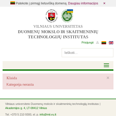
Patekote į pirmąjį lietuvišką domeną.
Daugiau informacijos
✕
VILNIAUS UNIVERSITETAS
DUOMENŲ MOKSLO IR SKAITMENINIŲ
TECHNOLOGIJŲ INSTITUTAS
Klaida
×
Kategorija nerasta
Vilniaus universiteto Duomenų mokslo ir skaitmeninių technologijų institutas |
Akademijos g. 4, LT-08412 Vilnius
Tel. +370 5 210 9300, el. p.
info@mii.vu.lt